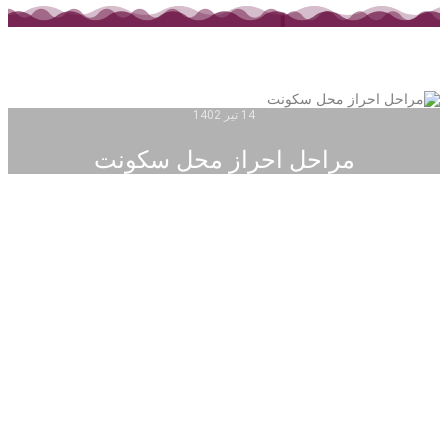
14 تیر 1402
مراحل احراز محل سکونت