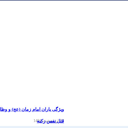
ویژگی یاران امام زمان (عج) و و
22 اردیبهشت 1404
قتل نفس زکیه