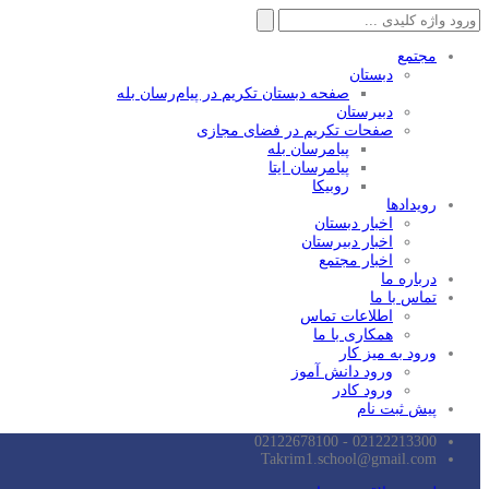
جستجو
برای:
مجتمع
دبستان
صفحه دبستان تکریم در پیام‌رسان بله
دبیرستان
صفحات تکریم در فضای مجازی
پیامرسان بله
پیامرسان ایتا
روبیکا
رویدادها
اخبار دبستان
اخبار دبیرستان
اخبار مجتمع
درباره ما
تماس با ما
اطلاعات تماس
همکاری با ما
ورود به میز کار
ورود دانش آموز
ورود کادر
پیش ثبت نام
02122213300 - 02122678100
Takrim1.school@gmail.com