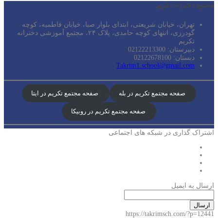
مجتمع دخترانه تکریم
تهران، خیابان شریعتی، ابتدای بلوار صبا، خیابان فاطمیه، کوچه
گودرزی، انتهای کوچه حامدی، پلاک ۲۴، مجتمع آموزشی دخترانه
تکریم
دبیرستان: 02122213300
دبستان: 02122678100
Takrim1.school@gmail.com
صفحه مجتمع تکریم در بله
صفحه مجتمع تکریم در ایتا
صفحه مجتمع تکریم در روبیکا
اشتراک گذاری در شبکه های اجتماعی
ارسال به ایمیل
ارسال
https://takrimsch.com/?p=12441