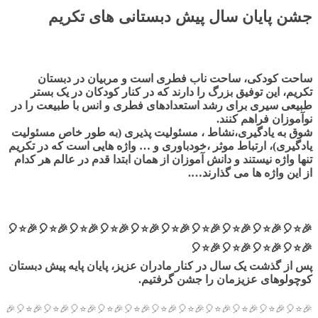
جشن پایان سال پیش دبستانی های تکریم
ساحت کودکی، ساحت ناب فطری است و مربیان در دبستان
تکریم، این توفیق بزرگ را دارند که در کنار کودکان در یک بستر
طبیعی سیری برای رشد استعدادهای فطری و انس با طبیعت را در
نوآموزان فراهم کنند.
شوق به یادگیری،نشاط ، مسئولیت پذیری (به طور خاص مسئولیت
یادگیری)، ارتباط موثر ،خودباوری و … واژه هایی است که در تکریم
تنها واژه نیستند و دانش آموزان از همان ابتدا قدم در عالم هر کدام
از این واژه ها می گذارند….
🎉⭐️🎈🎉⭐️🎈🎉⭐️🎈🎉⭐️🎈🎉⭐️🎈🎉⭐️🎈🎉⭐️🎈🎉⭐️🎈🎉⭐️🎈🎉⭐️🎈
🎉⭐️🎈🎉⭐️🎈🎉⭐️🎈🎉⭐️🎈
پس از گذشت یک سال در کنار مادران عزیز، پایان پایه پیش دبستان
کوچولوهای عزیزمان را جشن گرفتیم.
🎉⭐️🎈🎉⭐️🎈🎉⭐️🎈🎉⭐️🎈🎉⭐️🎈🎉⭐️🎈🎉⭐️🎈🎉⭐️🎈🎉⭐️🎈🎉⭐️🎈🎉⭐️🎈🎉