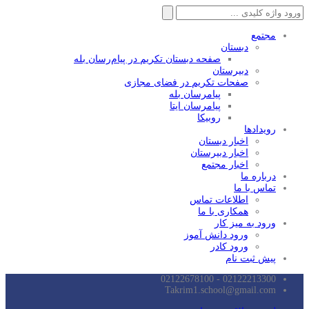
جستجو
برای:
مجتمع
دبستان
صفحه دبستان تکریم در پیام‌رسان بله
دبیرستان
صفحات تکریم در فضای مجازی
پیامرسان بله
پیامرسان ایتا
روبیکا
رویدادها
اخبار دبستان
اخبار دبیرستان
اخبار مجتمع
درباره ما
تماس با ما
اطلاعات تماس
همکاری با ما
ورود به میز کار
ورود دانش آموز
ورود کادر
پیش ثبت نام
02122213300 - 02122678100
Takrim1.school@gmail.com