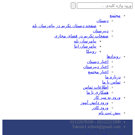
جستجو
برای:
مجتمع
دبستان
صفحه دبستان تکریم در پیام‌رسان بله
دبیرستان
صفحات تکریم در فضای مجازی
پیامرسان بله
پیامرسان ایتا
روبیکا
رویدادها
اخبار دبستان
اخبار دبیرستان
اخبار مجتمع
درباره ما
تماس با ما
اطلاعات تماس
همکاری با ما
ورود به میز کار
ورود دانش آموز
ورود کادر
پیش ثبت نام
02122213300 - 02122678100
Takrim1.school@gmail.com