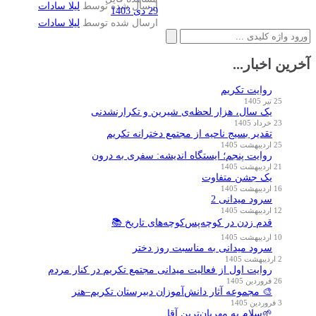
ارسال شده توسط
لیلا سادات
29 دی 1403
ارسال شده توسط
لیلا سادات
جستجو
برای:
آخرین اخبار...
روایت تکریم
25 تیر 1405
یک سال، هزار لحظه‌ی شیرین و تکرارنشدنی
23 خرداد 1405
تقدیر بسیج ناحیه از مجتمع دخترانه تکریم
25 اردیبهشت 1405
روایت پنجم؛ ایستگاه اندیشه: سفری به درون
21 اردیبهشت 1405
یک جشن متفاوت
16 اردیبهشت 1405
سرود میدانی 2
12 اردیبهشت 1405
قدم زدن در کوچه‌پس‌کوچه‌های تاریخ 📚
10 اردیبهشت 1405
سرود میدانی به مناسبت روز دختر
2 اردیبهشت 1405
روایت اول از فعالیت میدانی مجتمع تکریم در کنار مردم
26 فروردین 1405
🎨 مجموعه آثار دانش‌آموزان دبیرستان تکریم–هنر
3 فروردین 1405
🌱سلام به مهربان‌ترین آقا…