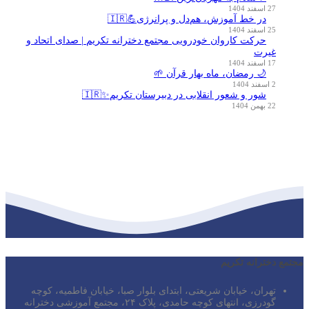
27 اسفند 1404
در خط آموزش، هم‌دل و پرانرژی💪🇮🇷
25 اسفند 1404
حرکت کاروان خودرویی مجتمع دخترانه تکریم | صدای اتحاد و
غیرت
17 اسفند 1404
🌙 رمضان، ماه بهار قرآن 🌱
2 اسفند 1404
شور و شعور انقلابی در دبیرستان تکریم✨🇮🇷
22 بهمن 1404
مجتمع دخترانه تکریم
تهران، خیابان شریعتی، ابتدای بلوار صبا، خیابان فاطمیه، کوچه
گودرزی، انتهای کوچه حامدی، پلاک ۲۴، مجتمع آموزشی دخترانه