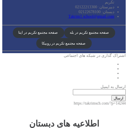
تکریم
دبیرستان: 02122213300
دبستان: 02122678100
Takrim1.school@gmail.com
صفحه مجتمع تکریم در بله
صفحه مجتمع تکریم در ایتا
صفحه مجتمع تکریم در روبیکا
اشتراک گذاری در شبکه های اجتماعی
ارسال به ایمیل
ارسال
https://takrimsch.com/?p=14244
اطلاعیه های دبستان