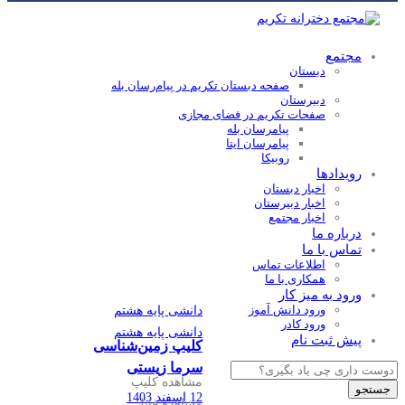
مجتمع
دبستان
صفحه دبستان تکریم در پیام‌رسان بله
دبیرستان
صفحات تکریم در فضای مجازی
پیامرسان بله
پیامرسان ایتا
روبیکا
رویدادها
اخبار دبستان
اخبار دبیرستان
اخبار مجتمع
درباره ما
تماس با ما
اطلاعات تماس
همکاری با ما
ورود به میز کار
ورود دانش آموز
دانشی پایه هشتم
ورود کادر
دانشی پایه هشتم
پیش ثبت نام
کلیپ زمین‌شناسی
Products
سرما زیستی
search
مشاهده کلیپ
جستجو
12 اسفند 1403
مشاهده فایل