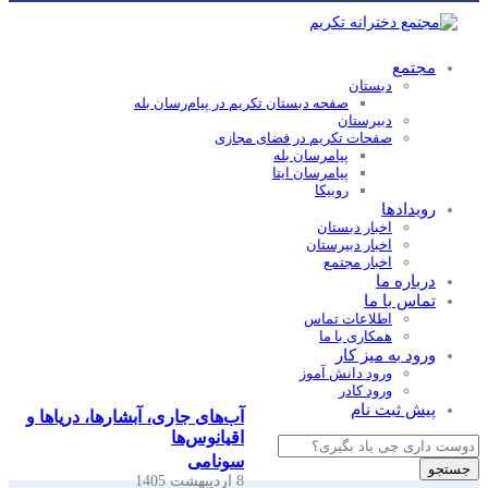
مجتمع
دبستان
صفحه دبستان تکریم در پیام‌رسان بله
دبیرستان
صفحات تکریم در فضای مجازی
پیامرسان بله
پیامرسان ایتا
روبیکا
رویدادها
اخبار دبستان
اخبار دبیرستان
اخبار مجتمع
درباره ما
تماس با ما
اطلاعات تماس
همکاری با ما
ورود به میز کار
ورود دانش آموز
ورود کادر
پیش ثبت نام
آب‌های جاری، آبشارها، دریاها و
اقیانوس‌ها
Products
search
سونامی
جستجو
8 اردیبهشت 1405