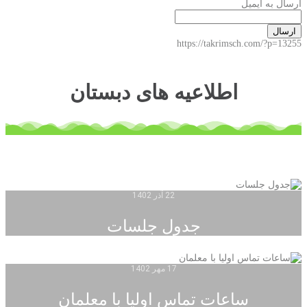
ارسال به ایمیل
ارسال
https://takrimsch.com/?p=13255
اطلاعیه های دبستان
22 آذر 1402
جدول جلسات
17 مهر 1402
ساعات تماس اولیا با معلمان