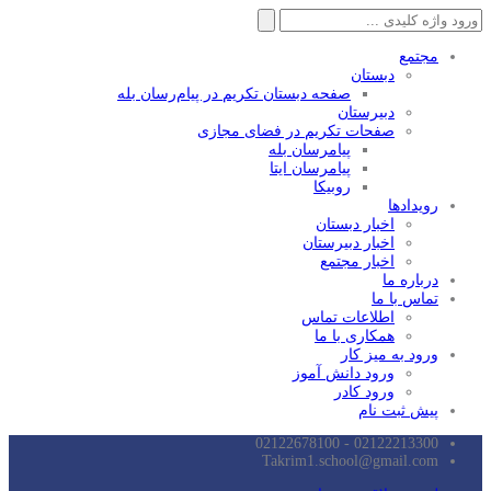
جستجو
برای:
مجتمع
دبستان
صفحه دبستان تکریم در پیام‌رسان بله
دبیرستان
صفحات تکریم در فضای مجازی
پیامرسان بله
پیامرسان ایتا
روبیکا
رویدادها
اخبار دبستان
اخبار دبیرستان
اخبار مجتمع
درباره ما
تماس با ما
اطلاعات تماس
همکاری با ما
ورود به میز کار
ورود دانش آموز
ورود کادر
پیش ثبت نام
02122213300 - 02122678100
Takrim1.school@gmail.com