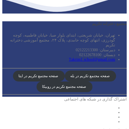
مجتمع دخترانه تکریم
تهران، خیابان شریعتی، ابتدای بلوار صبا، خیابان فاطمیه، کوچه
گودرزی، انتهای کوچه حامدی، پلاک ۲۴، مجتمع آموزشی دخترانه
تکریم
دبیرستان: 02122213300
دبستان: 02122678100
Takrim1.school@gmail.com
صفحه مجتمع تکریم در بله
صفحه مجتمع تکریم در ایتا
صفحه مجتمع تکریم در روبیکا
اشتراک گذاری در شبکه های اجتماعی