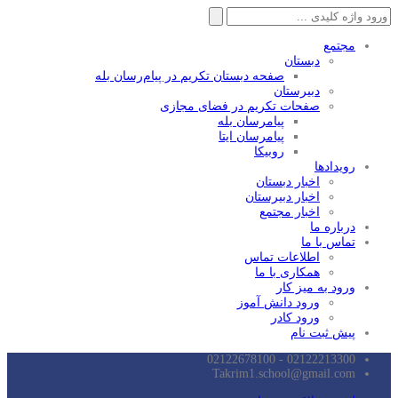
جستجو
برای:
مجتمع
دبستان
صفحه دبستان تکریم در پیام‌رسان بله
دبیرستان
صفحات تکریم در فضای مجازی
پیامرسان بله
پیامرسان ایتا
روبیکا
رویدادها
اخبار دبستان
اخبار دبیرستان
اخبار مجتمع
درباره ما
تماس با ما
اطلاعات تماس
همکاری با ما
ورود به میز کار
ورود دانش آموز
ورود کادر
پیش ثبت نام
02122213300 - 02122678100
Takrim1.school@gmail.com