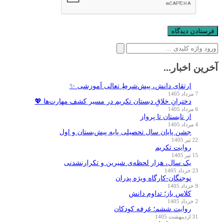
جستجو
برای:
آخرین اخبار...
ارتقای دانش، پیش‌شرطِ تعالی آموزشی ✨
7 مرداد 1405
دخترانِ خلاقِ دبستان تکریم در مسیر کشف مهارت‌ها 💖
6 مرداد 1405
از تابستان تا پرواز
4 مرداد 1405
جشن پایان سال تحصیلی پایه پیش‌بستان و اول
22 تیر 1405
روایت تکریم
15 تیر 1405
یک سال، هزار لحظه‌ی شیرین و تکرارنشدنی
23 خرداد 1405
نوجنگان-کارگاه ویژه پدران
9 خرداد 1405
کلاس باز؛ تداوم دانش
2 خرداد 1405
روایت ششم؛ غرفه کودکان
31 اردیبهشت 1405