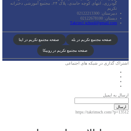
گودرزی، انتهای کوچه حامدی، پلاک ۲۴، مجتمع آموزشی دخترانه
تکریم
دبیرستان: 02122213300
دبستان: 02122678100
Takrim1.school@gmail.com
صفحه مجتمع تکریم در بله
صفحه مجتمع تکریم در ایتا
صفحه مجتمع تکریم در روبیکا
اشتراک گذاری در شبکه های اجتماعی
ارسال به ایمیل
ارسال
https://takrimsch.com/?p=13512