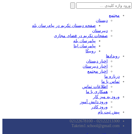
جستجو
برای:
مجتمع
دبستان
صفحه دبستان تکریم در پیام‌رسان بله
دبیرستان
صفحات تکریم در فضای مجازی
پیامرسان بله
پیامرسان ایتا
روبیکا
رویدادها
اخبار دبستان
اخبار دبیرستان
اخبار مجتمع
درباره ما
تماس با ما
اطلاعات تماس
همکاری با ما
ورود به میز کار
ورود دانش آموز
ورود کادر
پیش ثبت نام
02122213300 - 02122678100
Takrim1.school@gmail.com