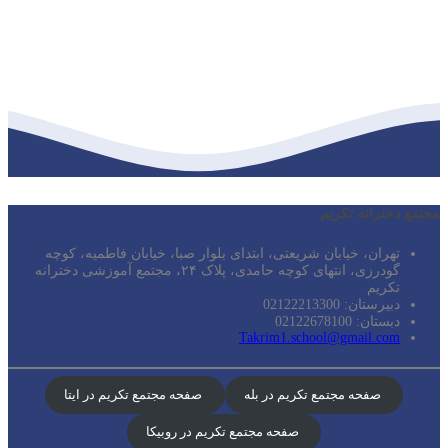
مجتمع دخترانه تکریم
تهران، خیابان شریعتی، ابتدای بلوار صبا، خیابان فاطمیه، کوچه
گودرزی، انتهای کوچه حامدی، پلاک ۲۴، مجتمع آموزشی دخترانه
تکریم
دبیرستان: 02122213300
دبستان: 02122678100
Takrim1.school@gmail.com
صفحه مجتمع تکریم در بله
صفحه مجتمع تکریم در ایتا
صفحه مجتمع تکریم در روبیکا