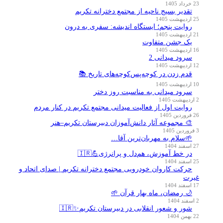
23 خرداد 1405
تقدیر بسیج ناحیه از مجتمع دخترانه تکریم
25 اردیبهشت 1405
روایت پنجم؛ ایستگاه اندیشه: سفری به درون
21 اردیبهشت 1405
یک جشن متفاوت
16 اردیبهشت 1405
سرود میدانی 2
12 اردیبهشت 1405
قدم زدن در کوچه‌پس‌کوچه‌های تاریخ 📚
10 اردیبهشت 1405
سرود میدانی به مناسبت روز دختر
2 اردیبهشت 1405
روایت اول از فعالیت میدانی مجتمع تکریم در کنار مردم
26 فروردین 1405
🎨 مجموعه آثار دانش‌آموزان دبیرستان تکریم–هنر
3 فروردین 1405
🌱سلام به مهربان‌ترین آقا…
27 اسفند 1404
در خط آموزش، هم‌دل و پرانرژی💪🇮🇷
25 اسفند 1404
حرکت کاروان خودرویی مجتمع دخترانه تکریم | صدای اتحاد و
غیرت
17 اسفند 1404
🌙 رمضان، ماه بهار قرآن 🌱
2 اسفند 1404
شور و شعور انقلابی در دبیرستان تکریم✨🇮🇷
22 بهمن 1404