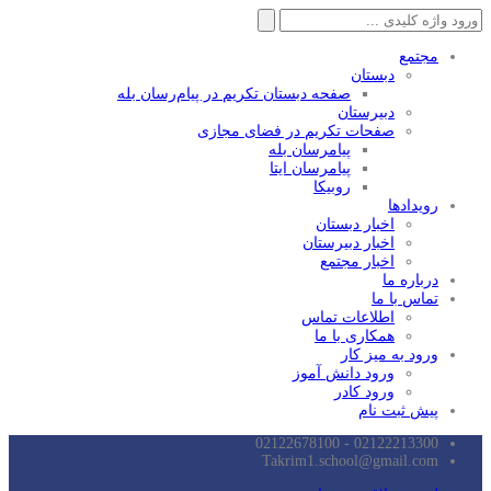
جستجو
برای:
مجتمع
دبستان
صفحه دبستان تکریم در پیام‌رسان بله
دبیرستان
صفحات تکریم در فضای مجازی
پیامرسان بله
پیامرسان ایتا
روبیکا
رویدادها
اخبار دبستان
اخبار دبیرستان
اخبار مجتمع
درباره ما
تماس با ما
اطلاعات تماس
همکاری با ما
ورود به میز کار
ورود دانش آموز
ورود کادر
پیش ثبت نام
02122213300 - 02122678100
Takrim1.school@gmail.com