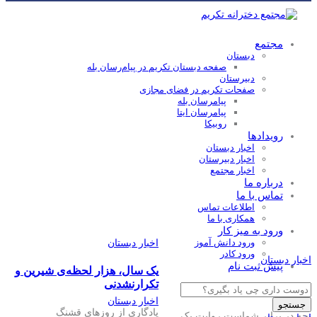
مجتمع
دبستان
صفحه دبستان تکریم در پیام‌رسان بله
دبیرستان
صفحات تکریم در فضای مجازی
پیامرسان بله
پیامرسان ایتا
روبیکا
رویدادها
اخبار دبستان
اخبار دبیرستان
اخبار مجتمع
درباره ما
تماس با ما
اطلاعات تماس
همکاری با ما
ورود به میز کار
ورود دانش آموز
اخبار دبستان
ورود کادر
اخبار دبستان
پیش ثبت نام
یک سال، هزار لحظه‌ی شیرین و
تکرارنشدنی
Products
سرود میدانی 2
search
اخبار دبستان
جستجو
یادگاری از روزهای قشنگ
نچه در برابر شماست روایت یک