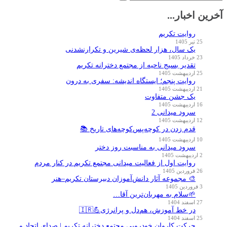
برای:
آخرین اخبار...
روایت تکریم
25 تیر 1405
یک سال، هزار لحظه‌ی شیرین و تکرارنشدنی
23 خرداد 1405
تقدیر بسیج ناحیه از مجتمع دخترانه تکریم
25 اردیبهشت 1405
روایت پنجم؛ ایستگاه اندیشه: سفری به درون
21 اردیبهشت 1405
یک جشن متفاوت
16 اردیبهشت 1405
سرود میدانی 2
12 اردیبهشت 1405
قدم زدن در کوچه‌پس‌کوچه‌های تاریخ 📚
10 اردیبهشت 1405
سرود میدانی به مناسبت روز دختر
2 اردیبهشت 1405
روایت اول از فعالیت میدانی مجتمع تکریم در کنار مردم
26 فروردین 1405
🎨 مجموعه آثار دانش‌آموزان دبیرستان تکریم–هنر
3 فروردین 1405
🌱سلام به مهربان‌ترین آقا…
27 اسفند 1404
در خط آموزش، هم‌دل و پرانرژی💪🇮🇷
25 اسفند 1404
حرکت کاروان خودرویی مجتمع دخترانه تکریم | صدای اتحاد و