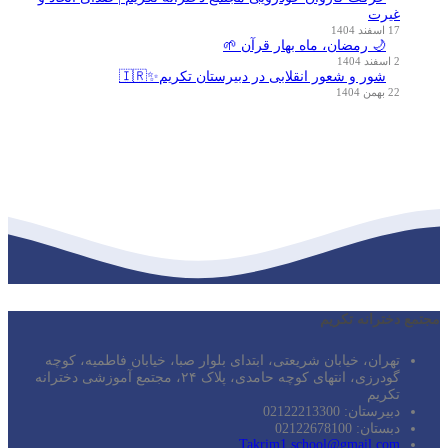
غیرت
17 اسفند 1404
🌙 رمضان، ماه بهار قرآن 🌱
2 اسفند 1404
شور و شعور انقلابی در دبیرستان تکریم✨🇮🇷
22 بهمن 1404
مجتمع دخترانه تکریم
تهران، خیابان شریعتی، ابتدای بلوار صبا، خیابان فاطمیه، کوچه
گودرزی، انتهای کوچه حامدی، پلاک ۲۴، مجتمع آموزشی دخترانه
تکریم
دبیرستان: 02122213300
دبستان: 02122678100
Takrim1.school@gmail.com