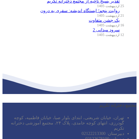
تقدیر بسیج ناحیه از مجتمع دخترانه تکریم
25 اردیبهشت 1405
روایت پنجم؛ ایستگاه اندیشه: سفری به درون
21 اردیبهشت 1405
یک جشن متفاوت
16 اردیبهشت 1405
سرود میدانی 2
12 اردیبهشت 1405
مجتمع دخترانه تکریم
تهران، خیابان شریعتی، ابتدای بلوار صبا، خیابان فاطمیه، کوچه
گودرزی، انتهای کوچه حامدی، پلاک ۲۴، مجتمع آموزشی دخترانه
تکریم
دبیرستان: 02122213300
دبستان: 02122678100