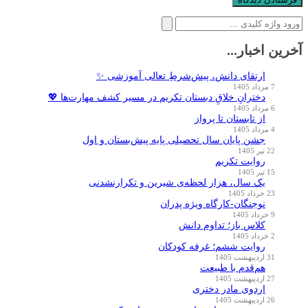
جستجو
برای:
آخرین اخبار...
ارتقای دانش، پیش‌شرطِ تعالی آموزشی ✨
7 مرداد 1405
دخترانِ خلاقِ دبستان تکریم در مسیر کشف مهارت‌ها 💖
6 مرداد 1405
از تابستان تا پرواز
4 مرداد 1405
جشن پایان سال تحصیلی پایه پیش‌بستان و اول
22 تیر 1405
روایت تکریم
15 تیر 1405
یک سال، هزار لحظه‌ی شیرین و تکرارنشدنی
23 خرداد 1405
نوجنگان-کارگاه ویژه پدران
9 خرداد 1405
کلاس باز؛ تداوم دانش
2 خرداد 1405
روایت ششم؛ غرفه کودکان
31 اردیبهشت 1405
هم‌قدم با طبیعت
27 اردیبهشت 1405
اردوی مادر دختری
26 اردیبهشت 1405