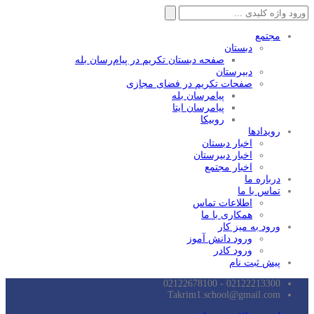
جستجو
برای:
مجتمع
دبستان
صفحه دبستان تکریم در پیام‌رسان بله
دبیرستان
صفحات تکریم در فضای مجازی
پیامرسان بله
پیامرسان ایتا
روبیکا
رویدادها
اخبار دبستان
اخبار دبیرستان
اخبار مجتمع
درباره ما
تماس با ما
اطلاعات تماس
همکاری با ما
ورود به میز کار
ورود دانش آموز
ورود کادر
پیش ثبت نام
02122213300 - 02122678100
Takrim1.school@gmail.com