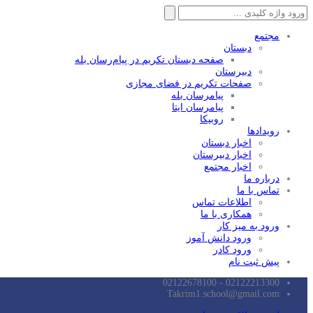
جستجو
برای:
مجتمع
دبستان
صفحه دبستان تکریم در پیام‌رسان بله
دبیرستان
صفحات تکریم در فضای مجازی
پیامرسان بله
پیامرسان ایتا
روبیکا
رویدادها
اخبار دبستان
اخبار دبیرستان
اخبار مجتمع
درباره ما
تماس با ما
اطلاعات تماس
همکاری با ما
ورود به میز کار
ورود دانش آموز
ورود کادر
پیش ثبت نام
02122213300 - 02122678100
Takrim1.school@gmail.com