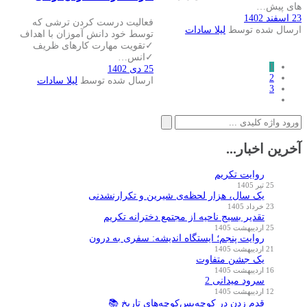
های پیش…
23 اسفند 1402
فعالیت درست کردن ترشی که
ارسال شده توسط
لیلا سادات
توسط خود دانش آموزان با اهداف
✓تقویت مهارت کارهای ظریف
✓انس…
1
25 دی 1402
2
ارسال شده توسط
لیلا سادات
3
جستجو
برای:
آخرین اخبار...
روایت تکریم
25 تیر 1405
یک سال، هزار لحظه‌ی شیرین و تکرارنشدنی
23 خرداد 1405
تقدیر بسیج ناحیه از مجتمع دخترانه تکریم
25 اردیبهشت 1405
روایت پنجم؛ ایستگاه اندیشه: سفری به درون
21 اردیبهشت 1405
یک جشن متفاوت
16 اردیبهشت 1405
سرود میدانی 2
12 اردیبهشت 1405
قدم زدن در کوچه‌پس‌کوچه‌های تاریخ 📚