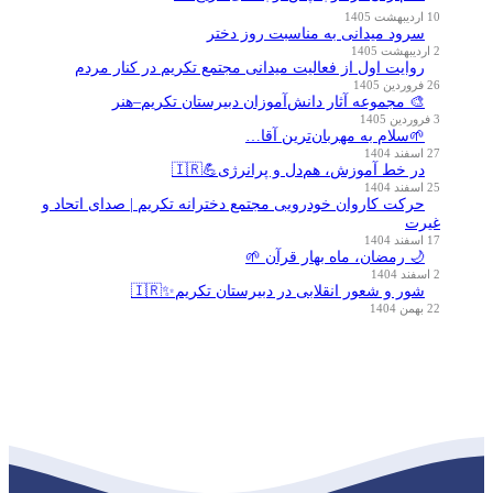
10 اردیبهشت 1405
سرود میدانی به مناسبت روز دختر
2 اردیبهشت 1405
روایت اول از فعالیت میدانی مجتمع تکریم در کنار مردم
26 فروردین 1405
🎨 مجموعه آثار دانش‌آموزان دبیرستان تکریم–هنر
3 فروردین 1405
🌱سلام به مهربان‌ترین آقا…
27 اسفند 1404
در خط آموزش، هم‌دل و پرانرژی💪🇮🇷
25 اسفند 1404
حرکت کاروان خودرویی مجتمع دخترانه تکریم | صدای اتحاد و
غیرت
17 اسفند 1404
🌙 رمضان، ماه بهار قرآن 🌱
2 اسفند 1404
شور و شعور انقلابی در دبیرستان تکریم✨🇮🇷
22 بهمن 1404