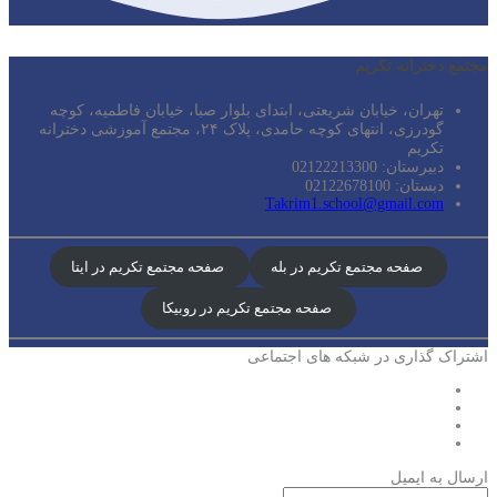
مجتمع دخترانه تکریم
تهران، خیابان شریعتی، ابتدای بلوار صبا، خیابان فاطمیه، کوچه
گودرزی، انتهای کوچه حامدی، پلاک ۲۴، مجتمع آموزشی دخترانه
تکریم
دبیرستان: 02122213300
دبستان: 02122678100
Takrim1.school@gmail.com
صفحه مجتمع تکریم در بله
صفحه مجتمع تکریم در ایتا
صفحه مجتمع تکریم در روبیکا
اشتراک گذاری در شبکه های اجتماعی
ارسال به ایمیل