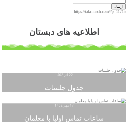
ارسال
https://takrimsch.com/?p=11715
اطلاعیه های دبستان
22 آذر 1402
جدول جلسات
17 مهر 1402
ساعات تماس اولیا با معلمان