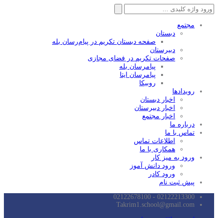
جستجو
برای:
مجتمع
دبستان
صفحه دبستان تکریم در پیام‌رسان بله
دبیرستان
صفحات تکریم در فضای مجازی
پیامرسان بله
پیامرسان ایتا
روبیکا
رویدادها
اخبار دبستان
اخبار دبیرستان
اخبار مجتمع
درباره ما
تماس با ما
اطلاعات تماس
همکاری با ما
ورود به میز کار
ورود دانش آموز
ورود کادر
پیش ثبت نام
02122213300 - 02122678100
Takrim1.school@gmail.com