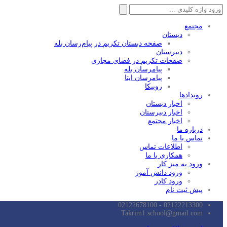
جستجو
برای:
مجتمع
دبستان
صفحه دبستان تکریم در پیام‌رسان بله
دبیرستان
صفحات تکریم در فضای مجازی
پیامرسان بله
پیامرسان ایتا
روبیکا
رویدادها
اخبار دبستان
اخبار دبیرستان
اخبار مجتمع
درباره ما
تماس با ما
اطلاعات تماس
همکاری با ما
ورود به میز کار
ورود دانش آموز
ورود کادر
پیش ثبت نام
02122213300 - 02122678100
Takrim1.school@gmail.com