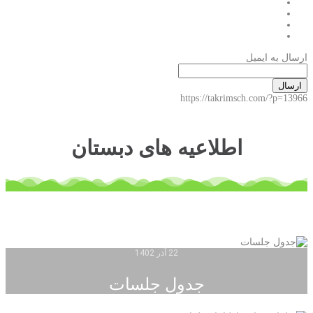
ارسال به ایمیل
ارسال
https://takrimsch.com/?p=13966
اطلاعیه های دبستان
22 آذر 1402
جدول جلسات