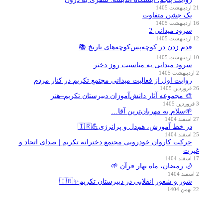
21 اردیبهشت 1405
یک جشن متفاوت
16 اردیبهشت 1405
سرود میدانی 2
12 اردیبهشت 1405
قدم زدن در کوچه‌پس‌کوچه‌های تاریخ 📚
10 اردیبهشت 1405
سرود میدانی به مناسبت روز دختر
2 اردیبهشت 1405
روایت اول از فعالیت میدانی مجتمع تکریم در کنار مردم
26 فروردین 1405
🎨 مجموعه آثار دانش‌آموزان دبیرستان تکریم–هنر
3 فروردین 1405
🌱سلام به مهربان‌ترین آقا…
27 اسفند 1404
در خط آموزش، هم‌دل و پرانرژی💪🇮🇷
25 اسفند 1404
حرکت کاروان خودرویی مجتمع دخترانه تکریم | صدای اتحاد و
غیرت
17 اسفند 1404
🌙 رمضان، ماه بهار قرآن 🌱
2 اسفند 1404
شور و شعور انقلابی در دبیرستان تکریم✨🇮🇷
22 بهمن 1404