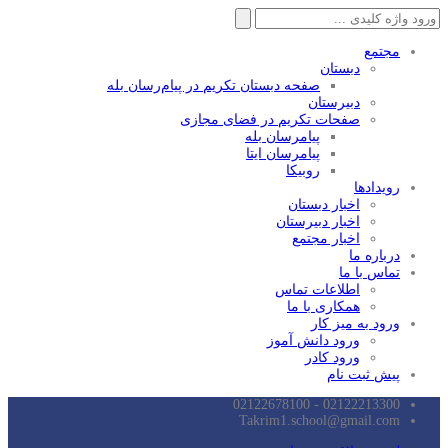
جستجو
برای:
مجتمع
دبستان
صفحه دبستان تکریم در پیام‌رسان بله
دبیرستان
صفحات تکریم در فضای مجازی
پیامرسان بله
پیامرسان ایتا
روبیکا
رویدادها
اخبار دبستان
اخبار دبیرستان
اخبار مجتمع
درباره ما
تماس با ما
اطلاعات تماس
همکاری با ما
ورود به میز کار
ورود دانش آموز
ورود کادر
پیش ثبت نام
02122213300 - 02122678100
Takrim1.school@gmail.com