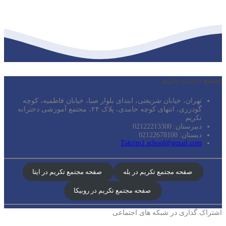
مجتمع دخترانه تکریم
تهران، خیابان شریعتی، ابتدای بلوار صبا، خیابان فاطمیه، کوچه
گودرزی، انتهای کوچه حامدی، پلاک ۲۴، مجتمع آموزشی دخترانه
تکریم
دبیرستان: 02122213300
دبستان: 02122678100
Takrim1.school@gmail.com
صفحه مجتمع تکریم در بله
صفحه مجتمع تکریم در ایتا
صفحه مجتمع تکریم در روبیکا
اشتراک گذاری در شبکه های اجتماعی