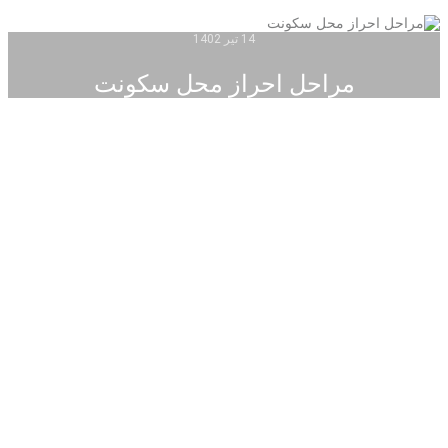
14 تیر 1402
مراحل احراز محل سکونت