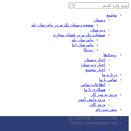
جستجو
برای:
مجتمع
دبستان
صفحه دبستان تکریم در پیام‌رسان بله
دبیرستان
صفحات تکریم در فضای مجازی
پیامرسان بله
پیامرسان ایتا
روبیکا
رویدادها
اخبار دبستان
اخبار دبیرستان
اخبار مجتمع
درباره ما
تماس با ما
اطلاعات تماس
همکاری با ما
ورود به میز کار
ورود دانش آموز
ورود کادر
پیش ثبت نام
02122213300 - 02122678100
Takrim1.school@gmail.com