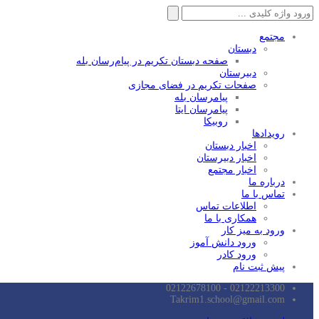
جستجو
برای:
مجتمع
دبستان
صفحه دبستان تکریم در پیام‌رسان بله
دبیرستان
صفحات تکریم در فضای مجازی
پیامرسان بله
پیامرسان ایتا
روبیکا
رویدادها
اخبار دبستان
اخبار دبیرستان
اخبار مجتمع
درباره ما
تماس با ما
اطلاعات تماس
همکاری با ما
ورود به میز کار
ورود دانش آموز
ورود کادر
پیش ثبت نام
02122213300 - 02122678100
Takrim1.school@gmail.com