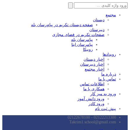
جستجو
برای:
مجتمع
دبستان
صفحه دبستان تکریم در پیام‌رسان بله
دبیرستان
صفحات تکریم در فضای مجازی
پیامرسان بله
پیامرسان ایتا
روبیکا
رویدادها
اخبار دبستان
اخبار دبیرستان
اخبار مجتمع
درباره ما
تماس با ما
اطلاعات تماس
همکاری با ما
ورود به میز کار
ورود دانش آموز
ورود کادر
پیش ثبت نام
02122213300 - 02122678100
Takrim1.school@gmail.com