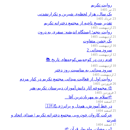
روایت تکریم
25 تیر 1405
یک سال، هزار لحظه‌ی شیرین و تکرارنشدنی
23 خرداد 1405
تقدیر بسیج ناحیه از مجتمع دخترانه تکریم
25 اردیبهشت 1405
روایت پنجم؛ ایستگاه اندیشه: سفری به درون
21 اردیبهشت 1405
یک جشن متفاوت
16 اردیبهشت 1405
سرود میدانی 2
12 اردیبهشت 1405
قدم زدن در کوچه‌پس‌کوچه‌های تاریخ 📚
10 اردیبهشت 1405
سرود میدانی به مناسبت روز دختر
2 اردیبهشت 1405
روایت اول از فعالیت میدانی مجتمع تکریم در کنار مردم
26 فروردین 1405
🎨 مجموعه آثار دانش‌آموزان دبیرستان تکریم–هنر
3 فروردین 1405
🌱سلام به مهربان‌ترین آقا…
27 اسفند 1404
در خط آموزش، هم‌دل و پرانرژی💪🇮🇷
25 اسفند 1404
حرکت کاروان خودرویی مجتمع دخترانه تکریم | صدای اتحاد و
غیرت
17 اسفند 1404
🌙 رمضان، ماه بهار قرآن 🌱