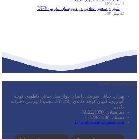
2 اسفند 1404
شور و شعور انقلابی در دبیرستان تکریم✨🇮🇷
22 بهمن 1404
مجتمع دخترانه تکریم
تهران، خیابان شریعتی، ابتدای بلوار صبا، خیابان فاطمیه، کوچه
گودرزی، انتهای کوچه حامدی، پلاک ۲۴، مجتمع آموزشی دخترانه
تکریم
دبیرستان: 02122213300
دبستان: 02122678100
Takrim1.school@gmail.com