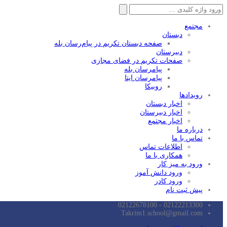
جستجو
برای:
مجتمع
دبستان
صفحه دبستان تکریم در پیام‌رسان بله
دبیرستان
صفحات تکریم در فضای مجازی
پیامرسان بله
پیامرسان ایتا
روبیکا
رویدادها
اخبار دبستان
اخبار دبیرستان
اخبار مجتمع
درباره ما
تماس با ما
اطلاعات تماس
همکاری با ما
ورود به میز کار
ورود دانش آموز
ورود کادر
پیش ثبت نام
02122213300 - 02122678100
Takrim1.school@gmail.com