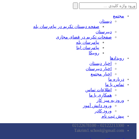
جستجو
برای:
مجتمع
دبستان
صفحه دبستان تکریم در پیام‌رسان بله
دبیرستان
صفحات تکریم در فضای مجازی
پیامرسان بله
پیامرسان ایتا
روبیکا
رویدادها
اخبار دبستان
اخبار دبیرستان
اخبار مجتمع
درباره ما
تماس با ما
اطلاعات تماس
همکاری با ما
ورود به میز کار
ورود دانش آموز
ورود کادر
پیش ثبت نام
02122213300 - 02122678100
Takrim1.school@gmail.com